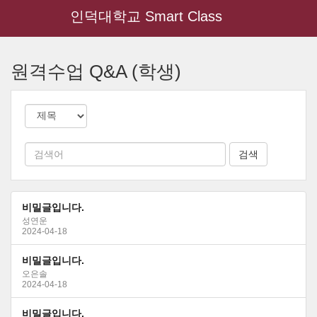
인덕대학교 Smart Class
메
인
원격수업 Q&A (학생)
콘
텐
츠
로
건
너
뛰
기
비밀글입니다.
성연운
2024-04-18
비밀글입니다.
오은솔
2024-04-18
비밀글입니다.