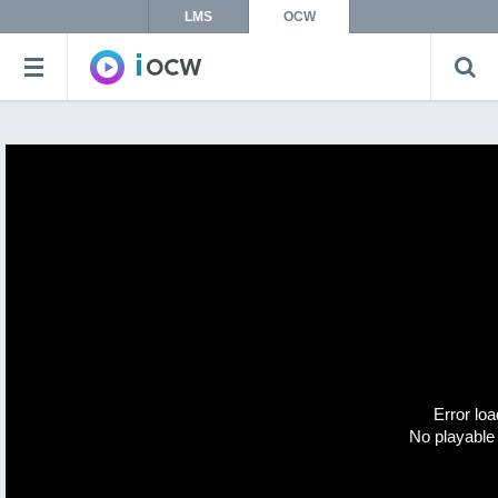
LMS
OCW
Error loa
No playable