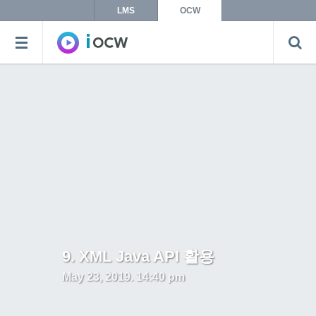
LMS
OCW
9. XML Java API 활용
May 23, 2019. 14:40 pm