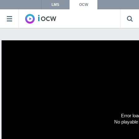
LMS
OCW
Error loa
No playable