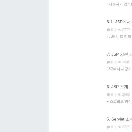
- 사용자가 입
8-1. JSP에
0
|
2777
- JSP 빈즈 정의
7. JSP 기본 객체
0
|
2848
JSP에서 제공하는 
6. JSP 소개
0
|
2680
– 스크립트 방식
5. Servlet 소
0
|
2729