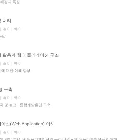
등장 배경과 특징
청 처리
|
0
|
0
 응답
이너 활용과 웹 애플리케이션 구조
|
0
|
0
mcat에 대한 이해 향상
환경 구축
|
0
|
0
설치 및 설정 - 통합개발환경 구축
션(Web Application) 이해
|
0
|
0
의 개발 추세, 웹 애플리케이션의 등장 배경 – 웹 애플리케이션을 이해하