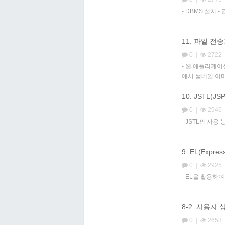
- DBMS 설치 
11. 파일 전
0
|
2722
- 웹 애플리케이
에서 썸네일 이
10. JSTL(JSP
0
|
2946
- JSTL의 사용
9. EL(Expres
0
|
2925
- EL을 활용하
8-2. 사용자
0
|
2653