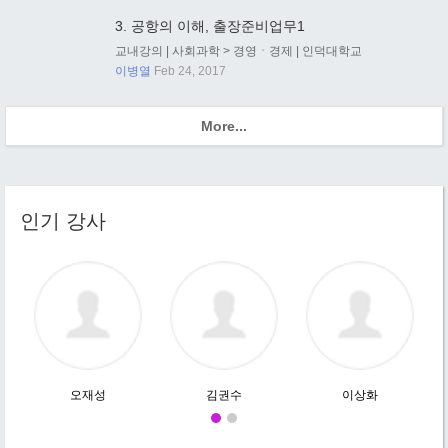
3. 공항의 이해, 출장준비업무1
교내강의
|
사회과학
>
경영ㆍ경제
|
인덕대학교
이병열
Feb 24, 2017
More...
인기 강사
오재성
김권수
이상화