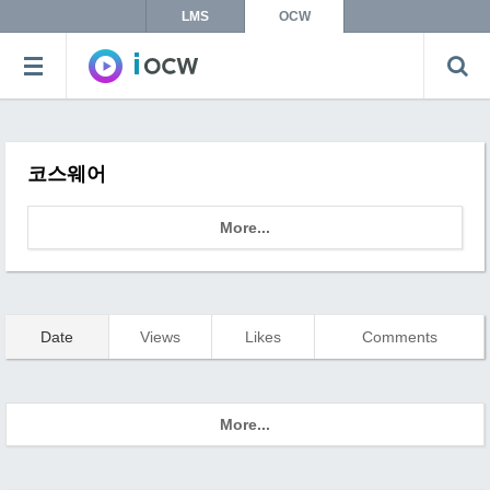
LMS
OCW
코스웨어
More...
Date
Views
Likes
Comments
More...