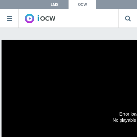
LMS
OCW
Error loa
No playable