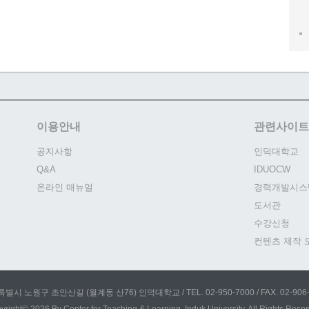
이용안내
관련사이트
공지사항
인덕대학교
Q&A
IDUOCW
온라인 매뉴얼
경력개발시스
도서관
수강신청
컨텐츠 제작 
별시 노원구 초안산길 (월계동 산76) 인덕대학교 / TEL. 02-950-7000 / FAX. 02-906-