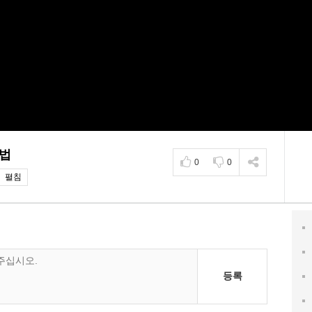
간법
0
0
펼침
등록