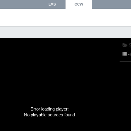
LMS
OCW
Error loading player:
No playable sources found