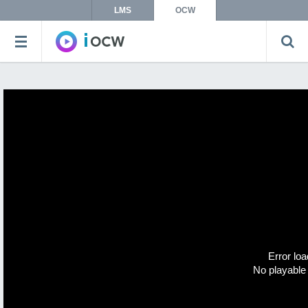
LMS
OCW
Error loa
No playable