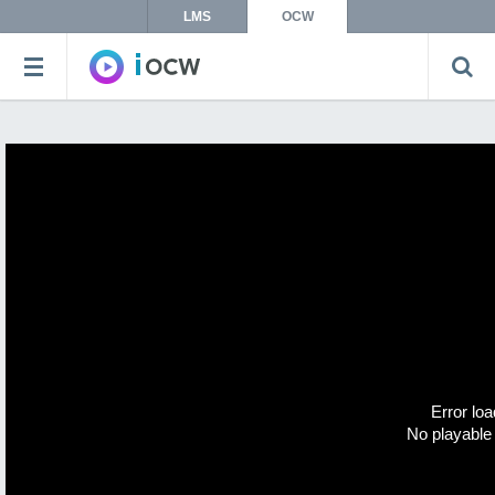
LMS
OCW
Error loa
No playable