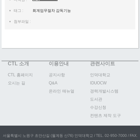
태그 :
회계업무절차 감독기능
첨부파일 :
CTL 소개
이용안내
관련사이트
CTL 홈페이지
공지사항
인덕대학교
오시는 길
Q&A
IDUOCW
온라인 매뉴얼
경력개발시스템
도서관
수강신청
컨텐츠 제작 도구
서울특별시 노원구 초안산길 (월계동 산76) 인덕대학교 / TEL. 02-950-7000 / FAX.