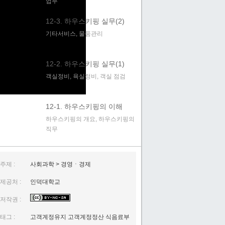
업무
12-3. 하우스키핑 실무(2)
기타서비스, 물품관리
12-2. 하우스키핑 실무(1)
객실정비, 욕실정비, 객실 점검
12-1. 하우스키핑의 이해
하우스키핑의 개요, 하우스키핑의
직무
11-3. 유니폼서비스 실무(2)
벨맨 업무(수화물 보관 서비스, 기
주제 :
사회과학 > 경영ㆍ경제
타 서비스)
제공처 :
인덕대학교
11-2. 유니폼서비스 실무(1)
저작권 :
도어맨 업무, 벨맨업무(기본업무
규칙, 체크인과 체크아웃 서비스)
태그 :
고객계정유지 고객계정정산 식음료부