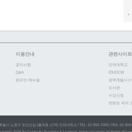
이용안내
관련사이트
공지사항
인덕대학교
Q&A
IDUOCW
온라인 매뉴얼
경력개발시스
도서관
수강신청
컨텐츠 제작 
별시 노원구 초안산길 (월계동 산76) 인덕대학교 / TEL. 02-950-7000 / FAX. 02-906-