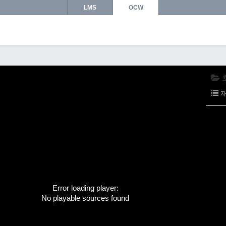
LMS
OCW
Error loading player:
No playable sources found