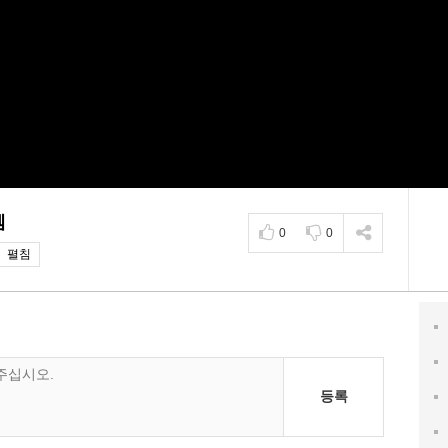
템
0
0
펼침
등록